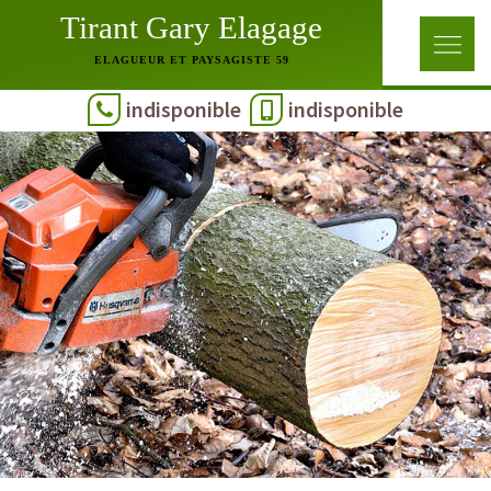
Tirant Gary Elagage
ELAGUEUR ET PAYSAGISTE 59
indisponible
indisponible