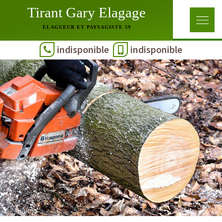
Tirant Gary Elagage
ELAGUEUR ET PAYSAGISTE 59
indisponible
indisponible