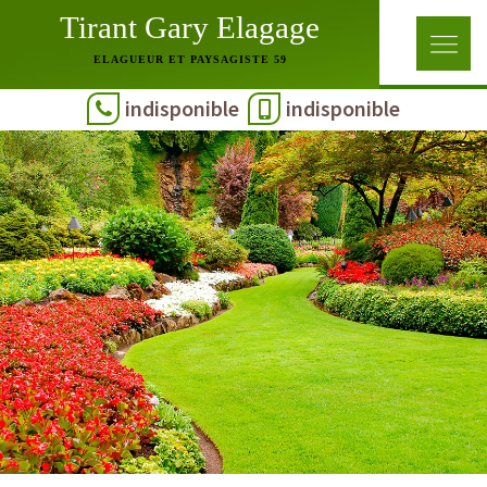
Tirant Gary Elagage
ELAGUEUR ET PAYSAGISTE 59
indisponible
indisponible