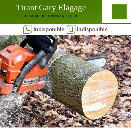
Tirant Gary Elagage
ELAGUEUR ET PAYSAGISTE 59
indisponible
indisponible