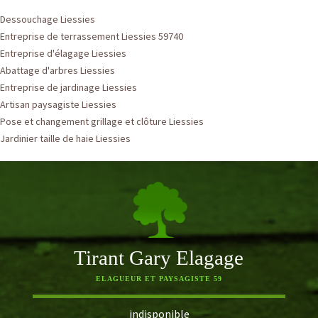
Dessouchage Liessies
Entreprise de terrassement Liessies 59740
Entreprise d'élagage Liessies
Abattage d'arbres Liessies
Entreprise de jardinage Liessies
Artisan paysagiste Liessies
Pose et changement grillage et clôture Liessies
Jardinier taille de haie Liessies
Tirant Gary Elagage
ELAGUEUR ET PAYSAGISTE 59
indisponible