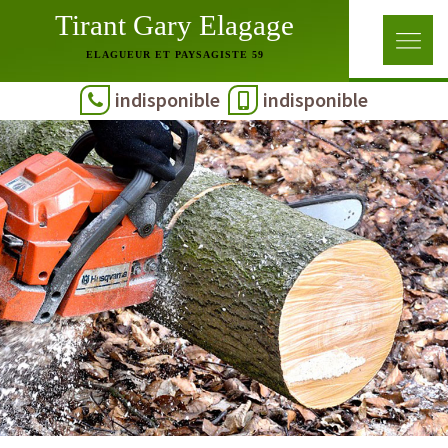
Tirant Gary Elagage
ELAGUEUR ET PAYSAGISTE 59
indisponible
indisponible