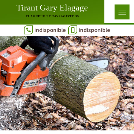
Tirant Gary Elagage
ELAGUEUR ET PAYSAGISTE 59
indisponible
indisponible