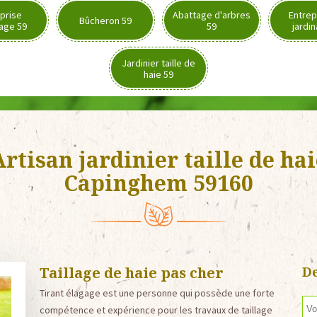
prise
Abattage d'arbres
Entrep
Bûcheron 59
age 59
59
jardi
Jardinier taille de
haie 59
rtisan jardinier taille de ha
Capinghem 59160
Taillage de haie pas cher
De
Tirant élagage est une personne qui possède une forte
compétence et expérience pour les travaux de taillage