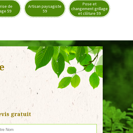
Pose et
rise de
Artisan paysagiste
changement grillage
nage 59
59
et clôture 59
ie
vis gratuit