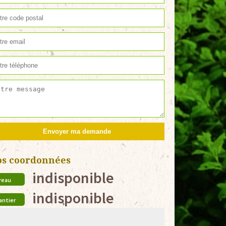
os coordonnées
indisponible
reau
indisponible
antier