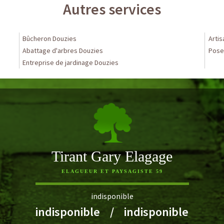
Autres services
Bûcheron Douzies
Arti
Abattage d'arbres Douzies
Pose 
Entreprise de jardinage Douzies
Tirant Gary Elagage
ELAGUEUR ET PAYSAGISTE 59
indisponible
indisponible
/
indisponible