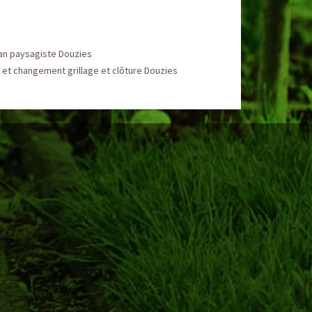
san paysagiste Douzies
et changement grillage et clôture Douzies