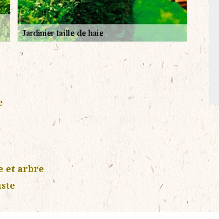
e
e et arbre
uste