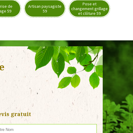
Pose et
rise de
Artisan paysagiste
changement grillage
nage 59
59
et clôture 59
ie
vis gratuit