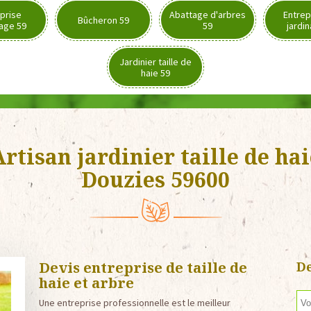
prise
Abattage d'arbres
Entrep
Bûcheron 59
age 59
59
jardi
Jardinier taille de
haie 59
rtisan jardinier taille de ha
Douzies 59600
Devis entreprise de taille de
De
haie et arbre
Une entreprise professionnelle est le meilleur