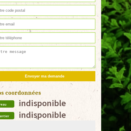
os coordonnées
indisponible
reau
indisponible
antier