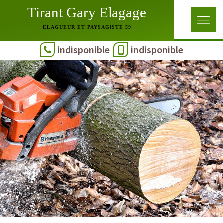
Tirant Gary Elagage
ELAGUEUR ET PAYSAGISTE 59
indisponible
indisponible