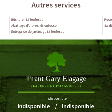
Autres services
Bûcheron Millonfosse
Pose 
Abattage d'arbres Millonfosse
Jardi
Entreprise de jardinage Millonfosse
Tirant Gary Elagage
ELAGUEUR ET PAYSAGISTE 59
indisponible
indisponible
/
indisponible