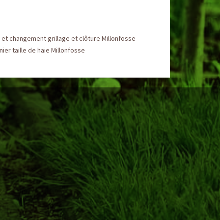
et changement grillage et clôture Millonfosse
nier taille de haie Millonfosse