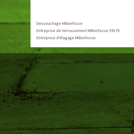
Dessouchage Millonfosse
Entreprise de terrassement Millonfosse 59178
Entreprise d'élagage Millonfosse