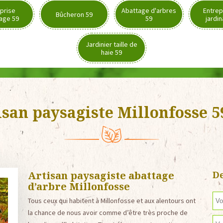
prise
Abattage d'arbres
Entrep
Bûcheron 59
age 59
59
jardi
Jardinier taille de
haie 59
isan paysagiste Millonfosse 5
Artisan paysagiste abattage
De
d’arbre Millonfosse
Tous ceux qui habitent à Millonfosse et aux alentours ont
la chance de nous avoir comme d’être très proche de