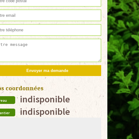
os coordonnées
indisponible
reau
indisponible
antier