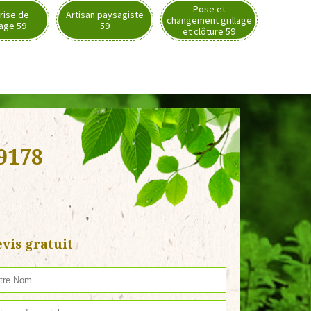
Pose et
rise de
Artisan paysagiste
changement grillage
nage 59
59
et clôture 59
9178
vis gratuit