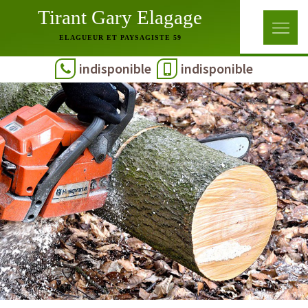
Tirant Gary Elagage
ELAGUEUR ET PAYSAGISTE 59
indisponible
indisponible