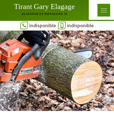
Tirant Gary Elagage
ELAGUEUR ET PAYSAGISTE 59
indisponible
indisponible