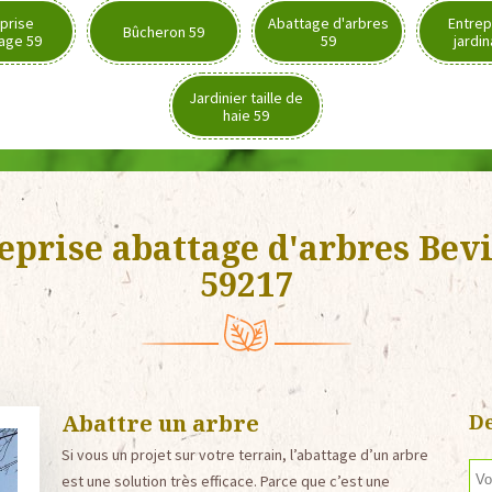
prise
Abattage d'arbres
Entrep
Bûcheron 59
age 59
59
jardi
Jardinier taille de
haie 59
eprise abattage d'arbres Bevi
59217
Abattre un arbre
De
Si vous un projet sur votre terrain, l’abattage d’un arbre
est une solution très efficace. Parce que c’est une