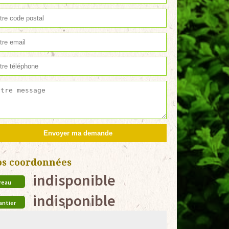
os coordonnées
indisponible
reau
indisponible
antier