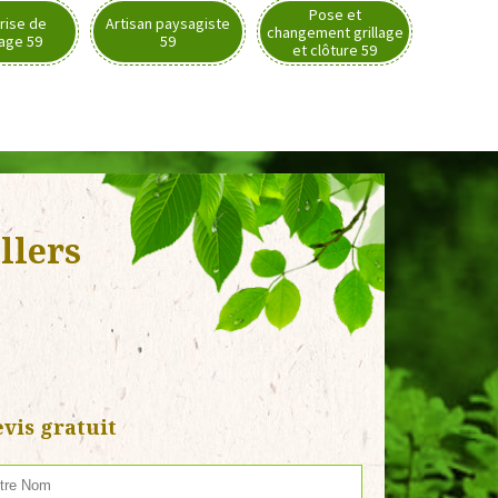
Pose et
rise de
Artisan paysagiste
changement grillage
nage 59
59
et clôture 59
llers
vis gratuit