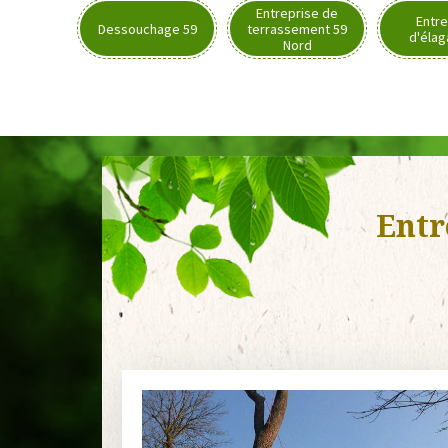
Entreprise de
Entre
Dessouchage 59
terrassement 59
d'élag
Nord
Entr