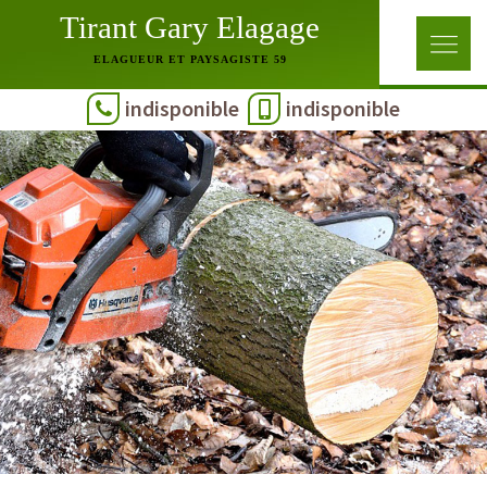
Tirant Gary Elagage
ELAGUEUR ET PAYSAGISTE 59
indisponible
indisponible