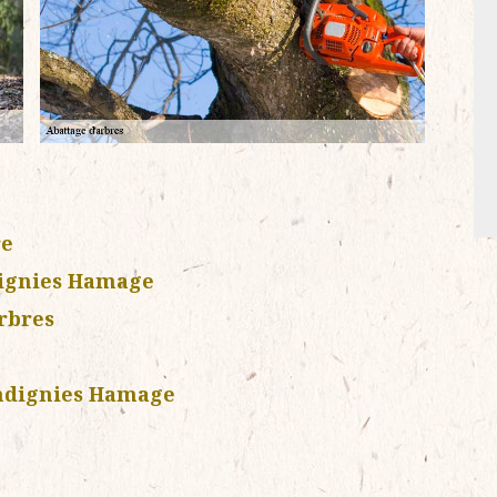
re
dignies Hamage
rbres
andignies Hamage