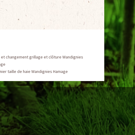
et changement grillage et clôture Wandignies
age
nier taille de haie Wandignies Hamage