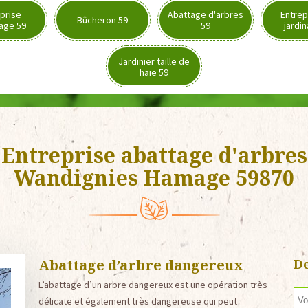
prise
Abattage d'arbres
Entrep
Bûcheron 59
age 59
59
jardi
Jardinier taille de
haie 59
Entreprise abattage d'arbres
Wandignies Hamage 59870
Abattage d’arbre dangereux
De
L’abattage d’un arbre dangereux est une opération très
délicate et également très dangereuse qui peut