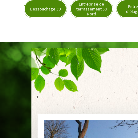
Entreprise de
Entre
Dessouchage 59
terrassement 59
d'élag
Nord