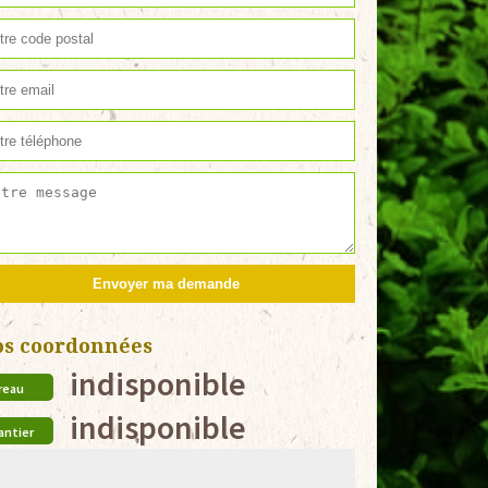
os coordonnées
indisponible
reau
indisponible
antier