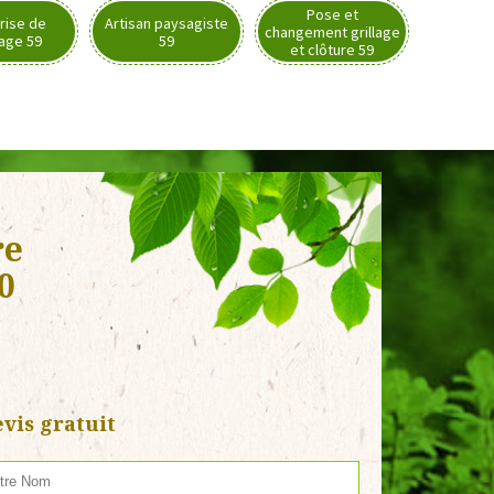
Pose et
rise de
Artisan paysagiste
changement grillage
nage 59
59
et clôture 59
re
0
vis gratuit