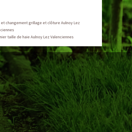
et changement grillage et clôture Aulnoy Lez
nciennes
nier taille de haie Aulnoy Lez Valenciennes