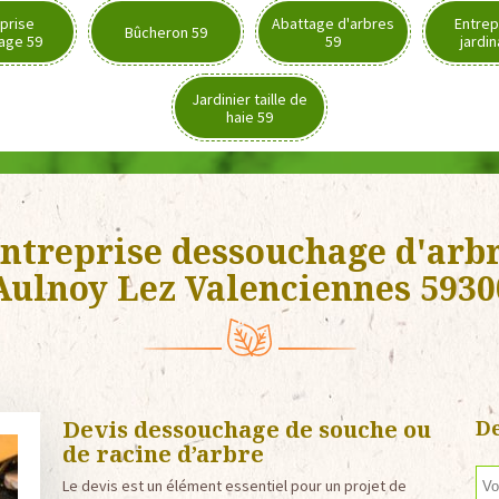
prise
Abattage d'arbres
Entrep
Bûcheron 59
age 59
59
jardi
Jardinier taille de
haie 59
ntreprise dessouchage d'arb
Aulnoy Lez Valenciennes 5930
Devis dessouchage de souche ou
De
de racine d’arbre
Le devis est un élément essentiel pour un projet de