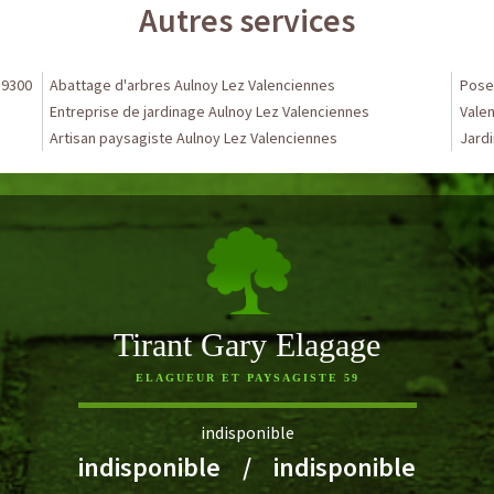
Autres services
59300
Abattage d'arbres Aulnoy Lez Valenciennes
Pose 
Entreprise de jardinage Aulnoy Lez Valenciennes
Vale
Artisan paysagiste Aulnoy Lez Valenciennes
Jardi
Tirant Gary Elagage
ELAGUEUR ET PAYSAGISTE 59
indisponible
indisponible
/
indisponible