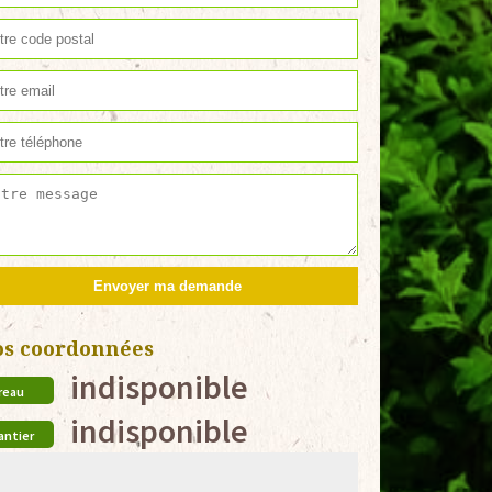
os coordonnées
indisponible
reau
indisponible
antier