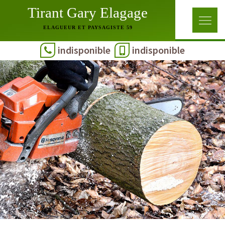
Tirant Gary Elagage
ELAGUEUR ET PAYSAGISTE 59
indisponible
indisponible