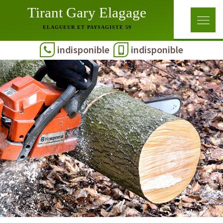
Tirant Gary Elagage
ELAGUEUR ET PAYSAGISTE 59
indisponible
indisponible