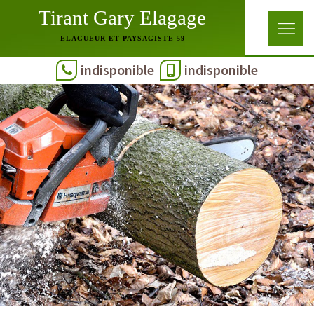
Tirant Gary Elagage
ELAGUEUR ET PAYSAGISTE 59
indisponible
indisponible