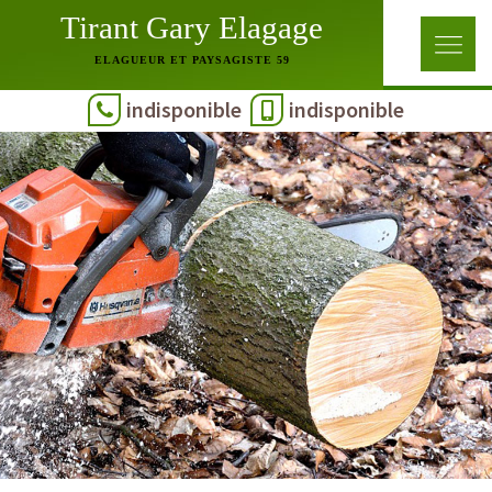
Tirant Gary Elagage
ELAGUEUR ET PAYSAGISTE 59
indisponible
indisponible