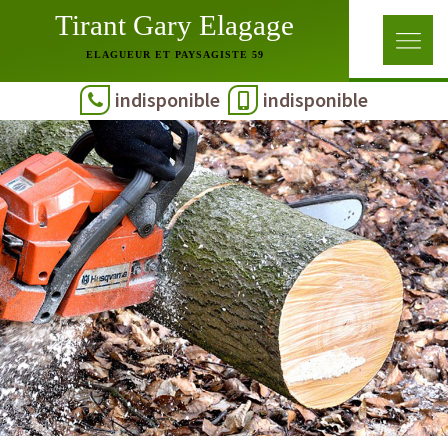
Tirant Gary Elagage
ELAGUEUR ET PAYSAGISTE 59
indisponible
indisponible