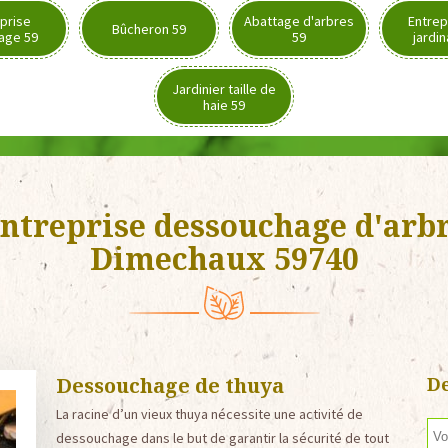
prise
Abattage d'arbres
Entrep
Bûcheron 59
age 59
59
jardi
Jardinier taille de
haie 59
ntreprise dessouchage d'arb
Dimechaux 59740
Dessouchage de thuya
De
La racine d’un vieux thuya nécessite une activité de
dessouchage dans le but de garantir la sécurité de tout