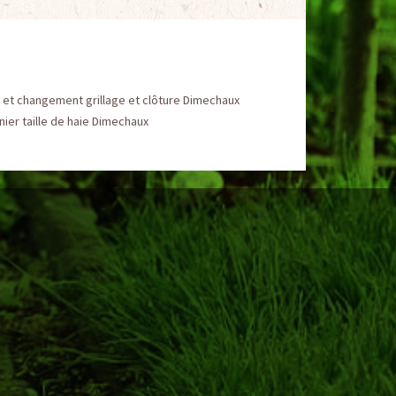
 et changement grillage et clôture Dimechaux
nier taille de haie Dimechaux