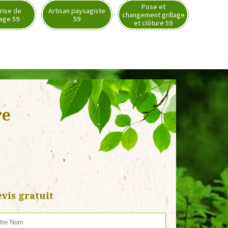
Pose et
rise de
Artisan paysagiste
changement grillage
nage 59
59
et clôture 59
re
vis gratuit