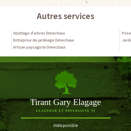
Autres services
Abattage d'arbres Dimechaux
Pose
Entreprise de jardinage Dimechaux
Jardi
Artisan paysagiste Dimechaux
Tirant Gary Elagage
ELAGUEUR ET PAYSAGISTE 59
indisponible