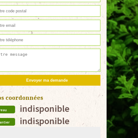
os coordonnées
indisponible
reau
indisponible
antier