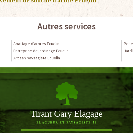
èvement de souche d’arbre Ecuelin
Autres services
Abattage d'arbres Ecuelin
Pose 
Entreprise de jardinage Ecuelin
Jardi
Artisan paysagiste Ecuelin
Tirant Gary Elagage
ELAGUEUR ET PAYSAGISTE 59