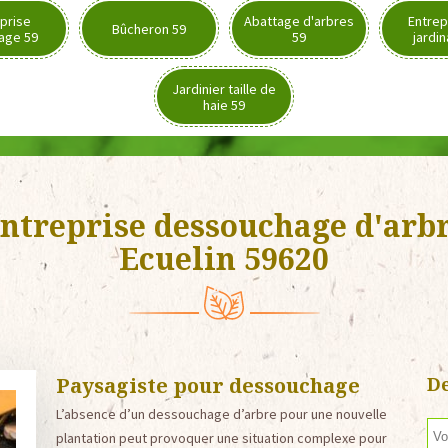
prise
Abattage d'arbres
Entrep
Bûcheron 59
age 59
59
jardi
Jardinier taille de
haie 59
ntreprise dessouchage d'arb
Ecuelin 59620
Paysagiste pour dessouchage
De
L’absence d’un dessouchage d’arbre pour une nouvelle
plantation peut provoquer une situation complexe pour