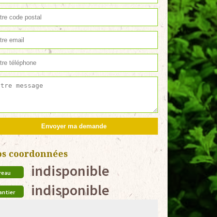
os coordonnées
indisponible
reau
indisponible
antier