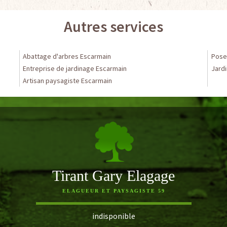
Autres services
Abattage d'arbres Escarmain
Pose 
Entreprise de jardinage Escarmain
Jardi
Artisan paysagiste Escarmain
Tirant Gary Elagage
ELAGUEUR ET PAYSAGISTE 59
indisponible