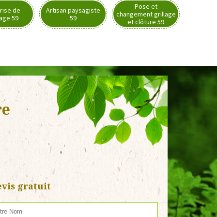
Pose et
rise de
Artisan paysagiste
changement grillage
nage 59
59
et clôture 59
re
vis gratuit