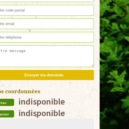
os coordonnées
indisponible
reau
indisponible
antier