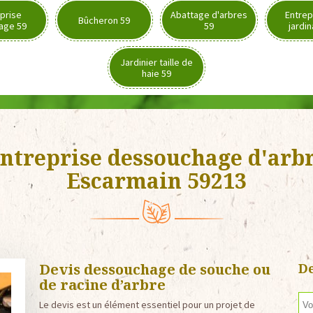
prise
Abattage d'arbres
Entrep
Bûcheron 59
age 59
59
jardi
Jardinier taille de
haie 59
ntreprise dessouchage d'arb
Escarmain 59213
Devis dessouchage de souche ou
De
de racine d’arbre
Le devis est un élément essentiel pour un projet de