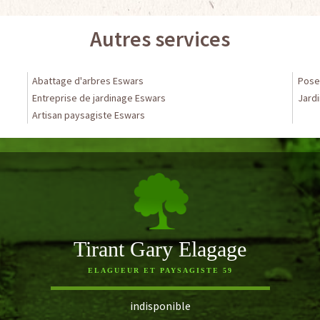
Autres services
Abattage d'arbres Eswars
Pose 
Entreprise de jardinage Eswars
Jardi
Artisan paysagiste Eswars
Tirant Gary Elagage
ELAGUEUR ET PAYSAGISTE 59
indisponible