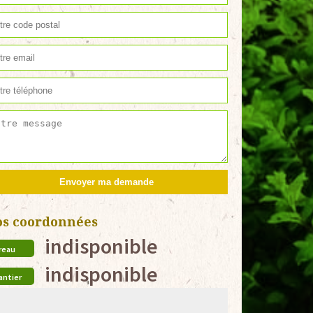
os coordonnées
indisponible
reau
indisponible
antier