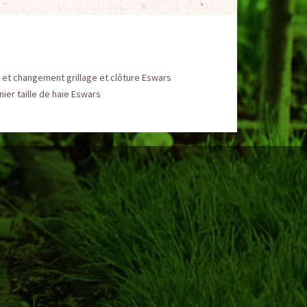
et changement grillage et clôture Eswars
nier taille de haie Eswars