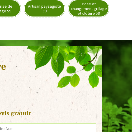
Pose et
rise de
Artisan paysagiste
changement grillage
nage 59
59
et clôture 59
re
vis gratuit