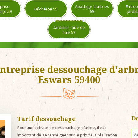
prise
Abattage d'arbres
Entrep
Bûcheron 59
age 59
59
jardi
Jardinier taille de
haie 59
ntreprise dessouchage d'arb
Eswars 59400
Tarif dessouchage
De
Pour une activité de dessouchage d’arbre, il est
important de se renseigner sur le prix de la réalisation