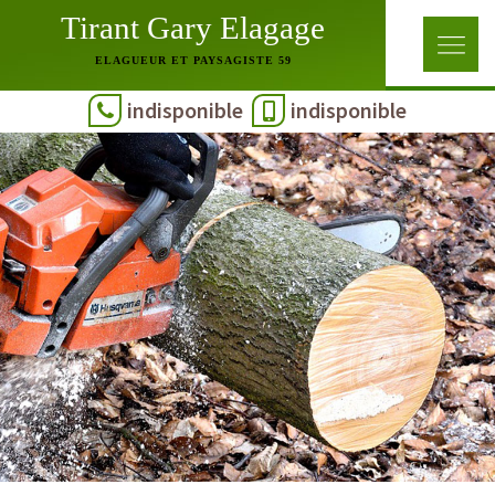
Tirant Gary Elagage
ELAGUEUR ET PAYSAGISTE 59
indisponible
indisponible