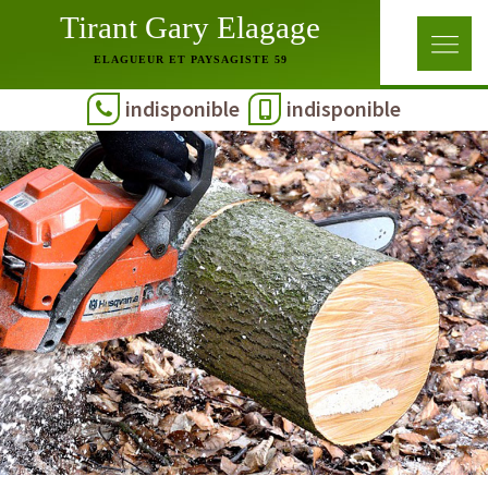
Tirant Gary Elagage
ELAGUEUR ET PAYSAGISTE 59
indisponible
indisponible