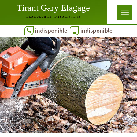
Tirant Gary Elagage
ELAGUEUR ET PAYSAGISTE 59
indisponible
indisponible