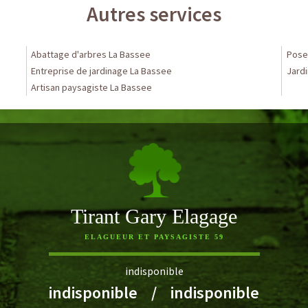
Autres services
Abattage d'arbres La Bassee
Pose 
Entreprise de jardinage La Bassee
Jardi
Artisan paysagiste La Bassee
Tirant Gary Elagage
ELAGUEUR ET PAYSAGISTE 59
indisponible
indisponible
/
indisponible