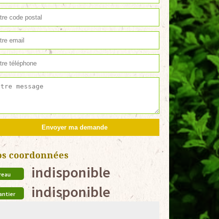
os coordonnées
indisponible
reau
indisponible
antier