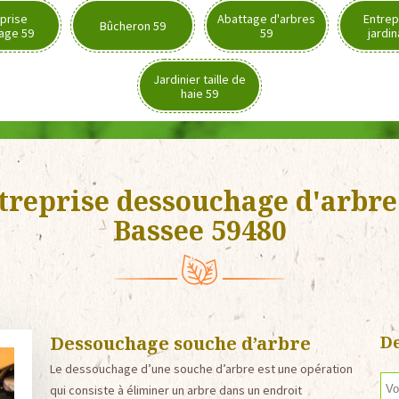
prise
Abattage d'arbres
Entrep
Bûcheron 59
age 59
59
jardi
Jardinier taille de
haie 59
treprise dessouchage d'arbre
Bassee 59480
Dessouchage souche d’arbre
De
Le dessouchage d’une souche d’arbre est une opération
qui consiste à éliminer un arbre dans un endroit