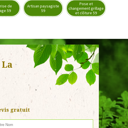
Pose et
rise de
Artisan paysagiste
changement grillage
nage 59
59
et clôture 59
 La
vis gratuit