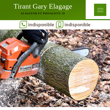
Tirant Gary Elagage
ELAGUEUR ET PAYSAGISTE 59
indisponible
indisponible