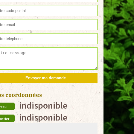
os coordonnées
indisponible
reau
indisponible
antier