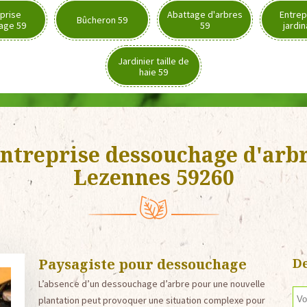
prise
Abattage d'arbres
Entrep
Bûcheron 59
age 59
59
jardi
Jardinier taille de
haie 59
ntreprise dessouchage d'arb
Lezennes 59260
Paysagiste pour dessouchage
De
L’absence d’un dessouchage d’arbre pour une nouvelle
plantation peut provoquer une situation complexe pour