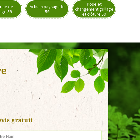
Pose et
rise de
Artisan paysagiste
changement grillage
nage 59
59
et clôture 59
re
vis gratuit