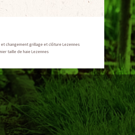
 et changement grillage et clôture Lezennes
nier taille de haie Lezennes