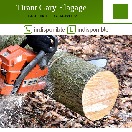
Tirant Gary Elagage
ELAGUEUR ET PAYSAGISTE 59
indisponible
indisponible