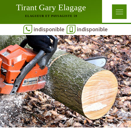
Tirant Gary Elagage
ELAGUEUR ET PAYSAGISTE 59
indisponible
indisponible