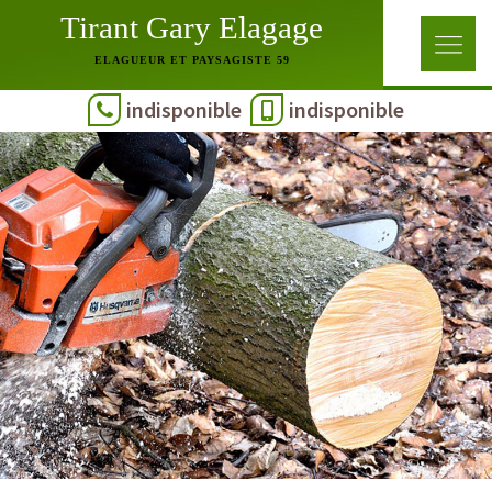
Tirant Gary Elagage
ELAGUEUR ET PAYSAGISTE 59
indisponible
indisponible