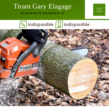
Tirant Gary Elagage
ELAGUEUR ET PAYSAGISTE 59
indisponible
indisponible