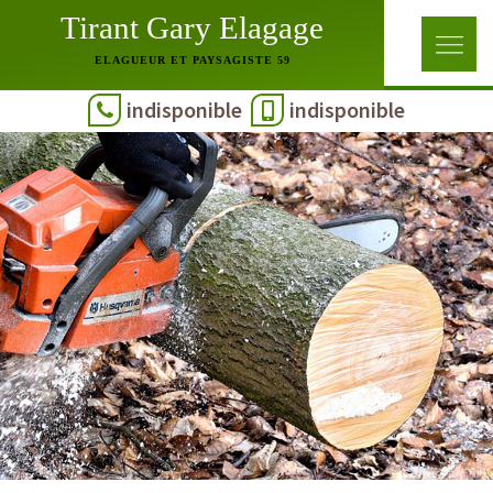
Tirant Gary Elagage
ELAGUEUR ET PAYSAGISTE 59
indisponible
indisponible