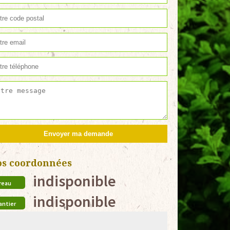
os coordonnées
indisponible
reau
indisponible
antier