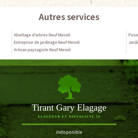
Autres services
Abattage d'arbres Neuf Mesnil
Pose 
Entreprise de jardinage Neuf Mesnil
Jardi
Artisan paysagiste Neuf Mesnil
Tirant Gary Elagage
ELAGUEUR ET PAYSAGISTE 59
indisponible