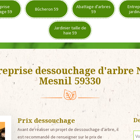
prise
Abattage d'arbres
Entrep
Bûcheron 59
age 59
59
jardi
Jardinier taille de
haie 59
reprise dessouchage d'arbre 
Mesnil 59330
Prix dessouchage
De
Avant de réaliser un projet de dessouchage d’arbre, il
est recommandé de renseigner sur le prix de