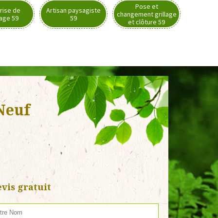
Pose et
rise de
Artisan paysagiste
changement grillage
nage 59
59
et clôture 59
Neuf
vis gratuit