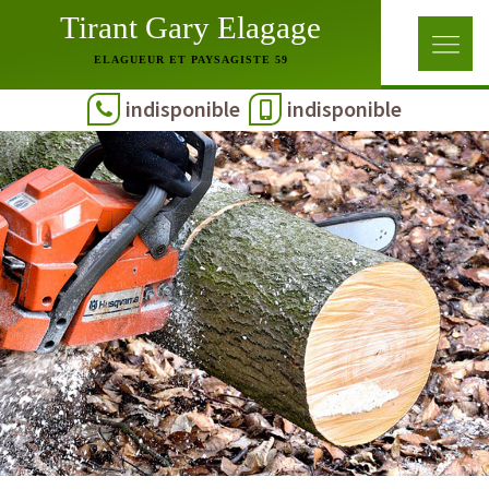
Tirant Gary Elagage
ELAGUEUR ET PAYSAGISTE 59
indisponible
indisponible