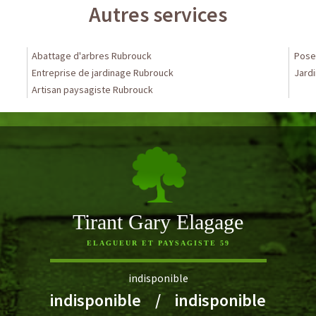
Autres services
Abattage d'arbres Rubrouck
Pose
Entreprise de jardinage Rubrouck
Jardi
Artisan paysagiste Rubrouck
Tirant Gary Elagage
ELAGUEUR ET PAYSAGISTE 59
indisponible
indisponible
/
indisponible