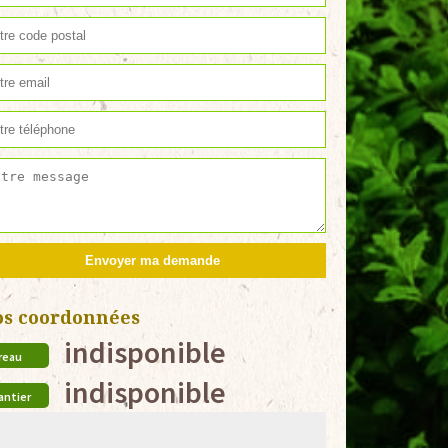
os coordonnées
indisponible
reau
indisponible
antier