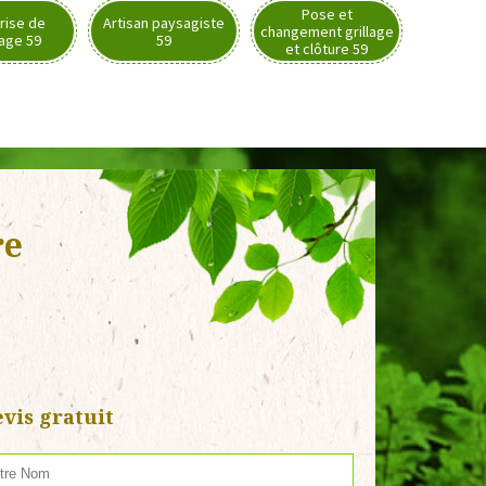
Pose et
rise de
Artisan paysagiste
changement grillage
nage 59
59
et clôture 59
re
vis gratuit