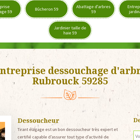
prise
Abattage d'arbres
Entrep
Bûcheron 59
age 59
59
jardi
Jardinier taille de
haie 59
ntreprise dessouchage d'arb
Rubrouck 59285
Dessoucheur
De
Tirant élagage est un bon dessoucheur très expert et
certifié capable d’assurer tout type d’activité de