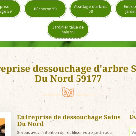
prise
Abattage d'arbres
Entrep
Bûcheron 59
age 59
59
jardi
Jardinier taille de
haie 59
eprise dessouchage d'arbre 
Du Nord 59177
Entreprise de dessouchage Sains
De
Du Nord
Si vous avez l’intention de réutiliser votre jardin pour