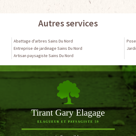
Autres services
Abattage d'arbres Sains Du Nord
Pose 
Entreprise de jardinage Sains Du Nord
Jardi
Artisan paysagiste Sains Du Nord
Tirant Gary Elagage
ELAGUEUR ET PAYSAGISTE 59