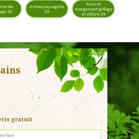
Pose et
rise de
Artisan paysagiste
changement grillage
nage 59
59
et clôture 59
Sains
vis gratuit