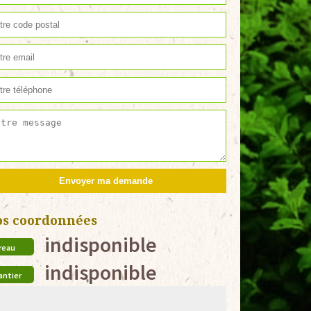
os coordonnées
indisponible
reau
indisponible
antier