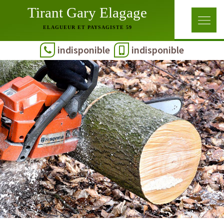
Tirant Gary Elagage
ELAGUEUR ET PAYSAGISTE 59
indisponible
indisponible