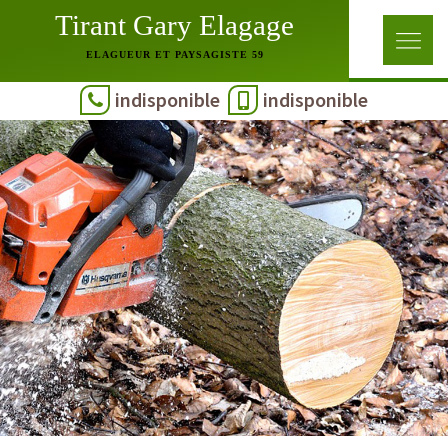
Tirant Gary Elagage
ELAGUEUR ET PAYSAGISTE 59
indisponible
indisponible