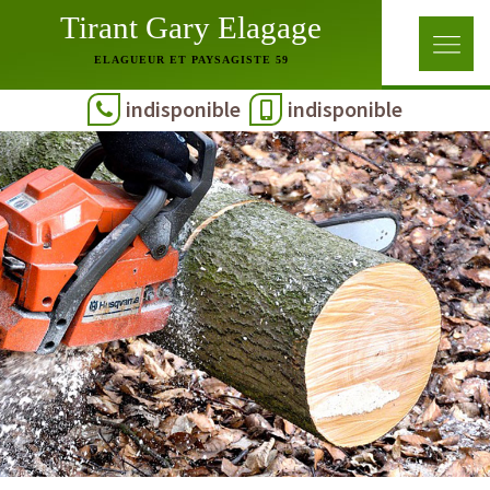
Tirant Gary Elagage
ELAGUEUR ET PAYSAGISTE 59
indisponible
indisponible