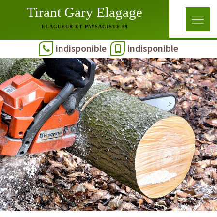
Tirant Gary Elagage
ELAGUEUR ET PAYSAGISTE 59
indisponible
indisponible