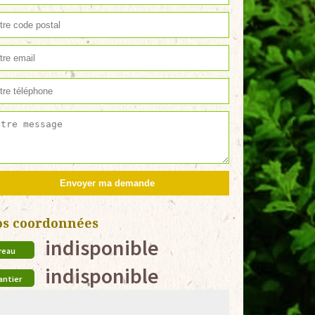
os coordonnées
indisponible
reau
indisponible
antier