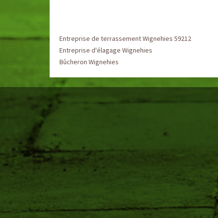
Entreprise de terrassement Wignehies 59212
Entreprise d'élagage Wignehies
Bûcheron Wignehies