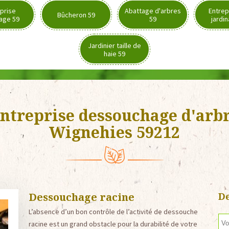
prise
Abattage d'arbres
Entrep
Bûcheron 59
age 59
59
jardi
Jardinier taille de
haie 59
ntreprise dessouchage d'arb
Wignehies 59212
Dessouchage racine
De
L’absence d’un bon contrôle de l’activité de dessouche
racine est un grand obstacle pour la durabilité de votre