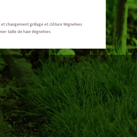
et changement grillage et clôture Wignehies
nier taille de haie Wignehies