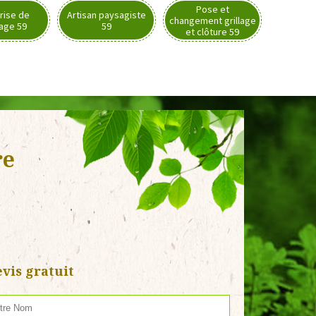
Pose et
rise de
Artisan paysagiste
changement grillage
nage 59
59
et clôture 59
re
vis gratuit