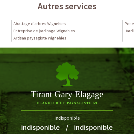
Autres services
Abattage d'arbres Wignehies
Pose 
Entreprise de jardinage Wignehies
Jardi
Artisan paysagiste Wignehies
Tirant Gary Elagage
ELAGUEUR ET PAYSAGISTE 59
indisponible
indisponible
/
indisponible