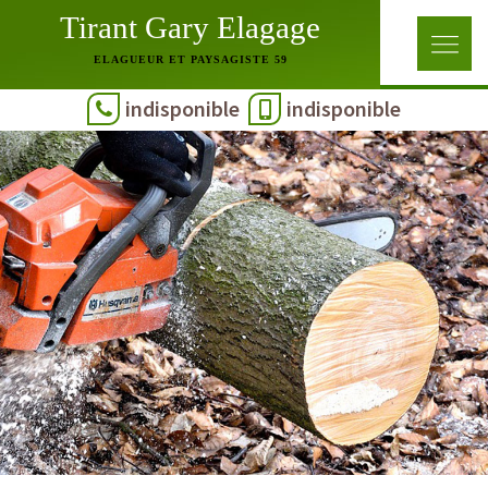
Tirant Gary Elagage
ELAGUEUR ET PAYSAGISTE 59
indisponible
indisponible