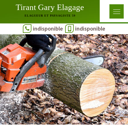
Tirant Gary Elagage
ELAGUEUR ET PAYSAGISTE 59
indisponible
indisponible