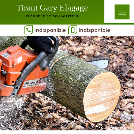
Tirant Gary Elagage
ELAGUEUR ET PAYSAGISTE 59
indisponible
indisponible