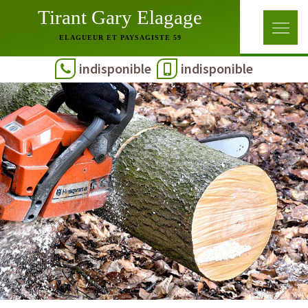
Tirant Gary Elagage
ELAGUEUR ET PAYSAGISTE 59
indisponible
indisponible