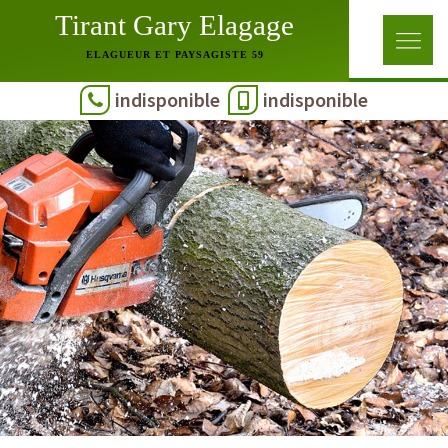
Tirant Gary Elagage
ELAGUEUR ET PAYSAGISTE 59
indisponible
indisponible